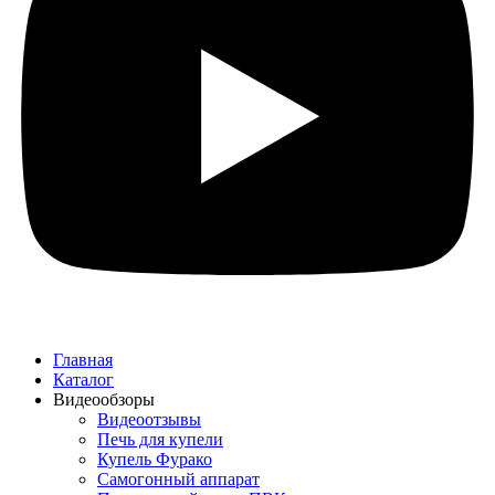
Главная
Каталог
Видеообзоры
Видеоотзывы
Печь для купели
Купель Фурако
Самогонный аппарат